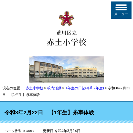
メニュー
現在の位置：
赤土小学校
>
校内活動
>
1年生の日記(令和2年度)
> 令和3年2月22
日 【1年生】糸車体験
令和3年2月22日 【1年生】糸車体験
更新日 令和4年3月14日
ページ番号1004083