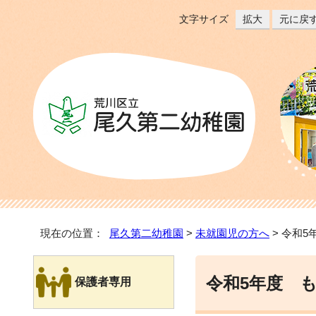
文字サイズ
拡大
元に戻
現在の位置：
尾久第二幼稚園
>
未就園児の方へ
> 令和
令和5年度 
保護者専用