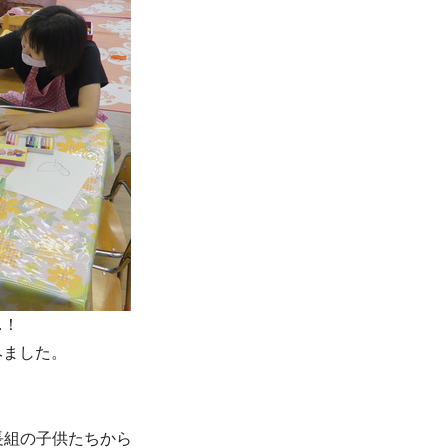
…！
みました。
長組の子供たちから