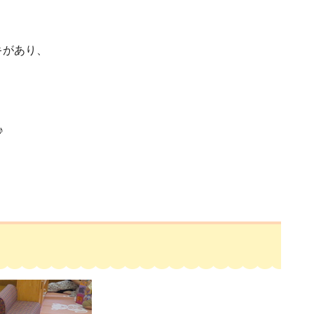
キがあり、
♪