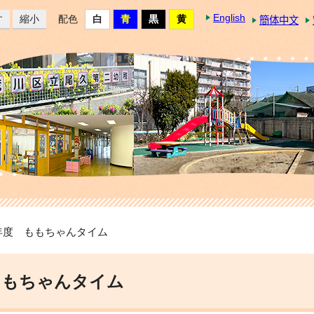
English
す
縮小
配色
簡体中文
5年度 ももちゃんタイム
ももちゃんタイム