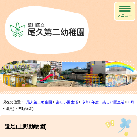
メニュー
現在の位置：
尾久第二幼稚園
>
楽しい園生活
>
令和8年度 楽しい園生活
>
6月
> 遠足(上野動物園)
遠足(上野動物園)