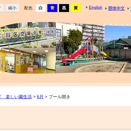
English
す
縮小
配色
簡体中文
度 楽しい園生活
>
6月
> プール開き