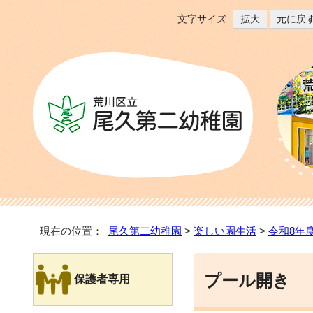
文字サイズ
拡大
元に戻
現在の位置：
尾久第二幼稚園
>
楽しい園生活
>
令和8年
プール開き
保護者専用