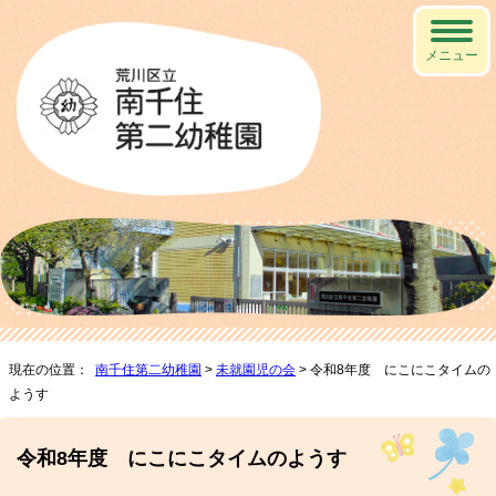
メニュー
現在の位置：
南千住第二幼稚園
>
未就園児の会
> 令和8年度 にこにこタイムの
ようす
令和8年度 にこにこタイムのようす