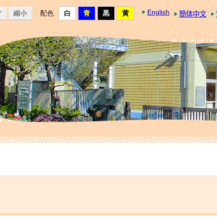
English
す
縮小
配色
簡体中文