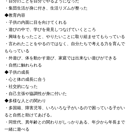
・自分のことを自分でやるようになった
・集団生活が身に付き、生活リズムが整った
◆教育内容
・子供の内面に目を向けてくれる
・遊びの中で、学びを発見しつなげていくところ
・興味をもったこと、やりたいことに取り組ませてもらっている
・言われたことをやるのではなく、自分たちで考える力を育んで
もらっている
・外遊び、体を動かす遊び、家庭では出来ない遊びができる
・自然に触れられる
◆子供の成長
・心と体の成長に合う
・社交的になった
・自己主張や協調性が身に付いた
◆多様な人との関わり
・多国籍、障害児等、いろいろな子がいるので困っている子がい
ると自然と助けてあげる。
・同世代、異年齢との関わりがしっかりある、年少から年長まで
一緒に遊べる