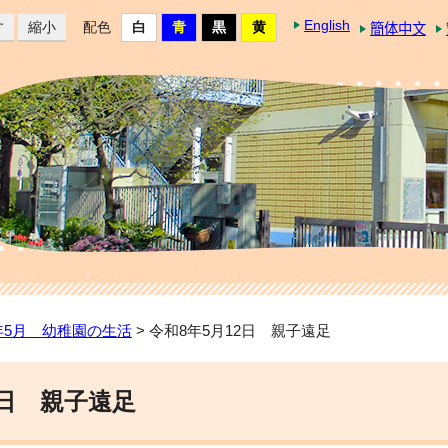
English
す
縮小
配色
簡体中文
年5月 幼稚園の生活
> 令和8年5月12日 親子遠足
2日 親子遠足