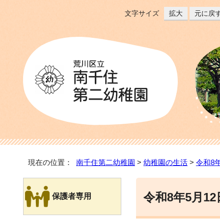
文字サイズ
拡大
元に戻
現在の位置：
南千住第二幼稚園
>
幼稚園の生活
>
令和8
令和8年5月1
保護者専用