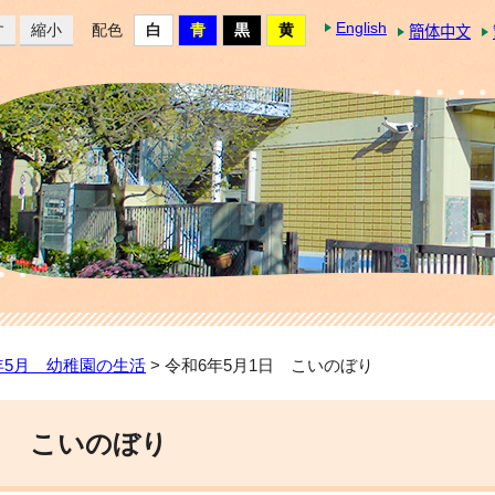
English
す
縮小
配色
簡体中文
年5月 幼稚園の生活
> 令和6年5月1日 こいのぼり
日 こいのぼり