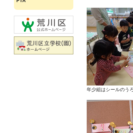
PTA
年少組はシールのう