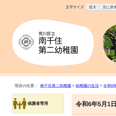
文字サイズ
拡大
元に戻
現在の位置：
南千住第二幼稚園
>
幼稚園の生活
>
令和6
令和6年5月1
保護者専用