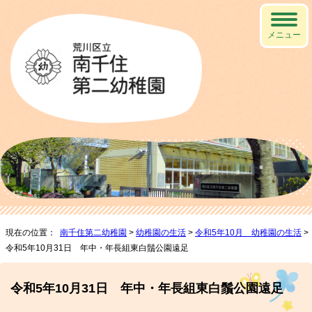
メニュー
現在の位置：
南千住第二幼稚園
>
幼稚園の生活
>
令和5年10月 幼稚園の生活
>
令和5年10月31日 年中・年長組東白鬚公園遠足
令和5年10月31日 年中・年長組東白鬚公園遠足