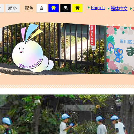
English
す
縮小
配色
簡体中文