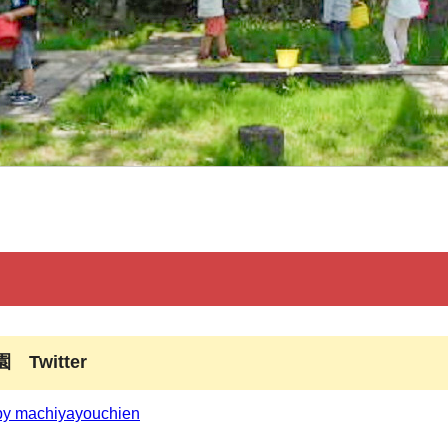
Twitter
by machiyayouchien