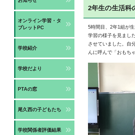
お知らせ
2年生の生活科
オンライン学習・タ
5時間目、2年1組
ブレットPC
学習の様子を見まし
させていました。自
学校紹介
んに呼んで「おもち
学校だより
PTAの窓
尾久西の子どもたち
学校関係者評価結果