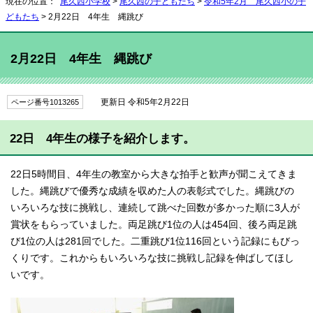
現在の位置：
尾久西小学校
>
尾久西の子どもたち
>
令和5年2月 尾久西小の子
どもたち
> 2月22日 4年生 縄跳び
2月22日 4年生 縄跳び
更新日 令和5年2月22日
ページ番号1013265
22日 4年生の様子を紹介します。
22日5時間目、4年生の教室から大きな拍手と歓声が聞こえてきま
した。縄跳びで優秀な成績を収めた人の表彰式でした。縄跳びの
いろいろな技に挑戦し、連続して跳べた回数が多かった順に3人が
賞状をもらっていました。両足跳び1位の人は454回、後ろ両足跳
び1位の人は281回でした。二重跳び1位116回という記録にもびっ
くりです。これからもいろいろな技に挑戦し記録を伸ばしてほし
いです。