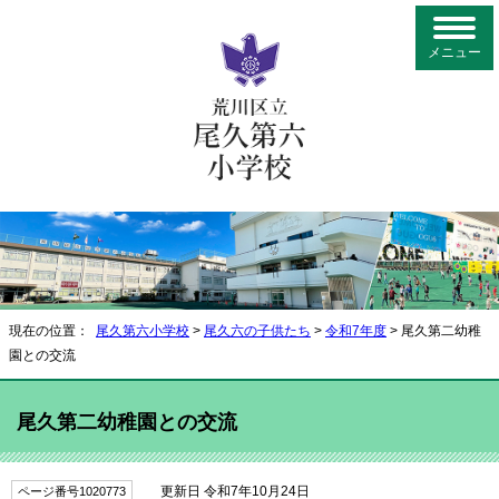
メニュー
現在の位置：
尾久第六小学校
>
尾久六の子供たち
>
令和7年度
> 尾久第二幼稚
園との交流
尾久第二幼稚園との交流
更新日 令和7年10月24日
ページ番号1020773