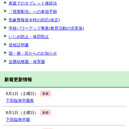
家庭でのタブレット接続法
『授業配信』への参加手順
気象警報発令時の対応(改定)
学校パワーアップ事業(教育活動の充実策)
いじめ防止・体罰防止
登校証明書
国・都・区からのお知らせ
近隣幼稚園・保育園
新着更新情報
8月1日（土曜日）
新着
下田臨海学園夜
8月1日（土曜日）
新着
下田臨海学園