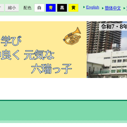
English
す
縮小
配色
簡体中文