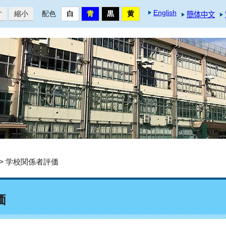
English
す
縮小
配色
簡体中文
> 学校関係者評価
価