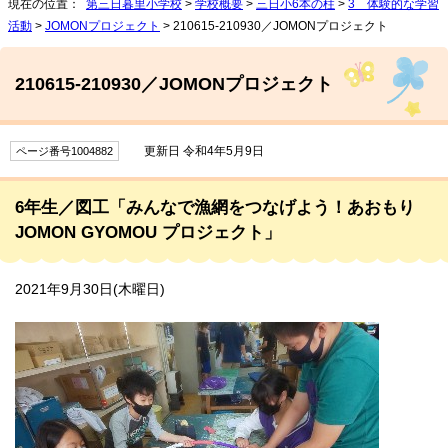
現在の位置：
第三日暮里小学校
>
学校概要
>
三日小6本の柱
>
3 体験的な学習
活動
>
JOMONプロジェクト
> 210615-210930／JOMONプロジェクト
210615-210930／JOMONプロジェクト
更新日 令和4年5月9日
ページ番号1004882
6年生／図工「みんなで漁網をつなげよう！あおもり
JOMON GYOMOU プロジェクト」
2021年9月30日(木曜日)