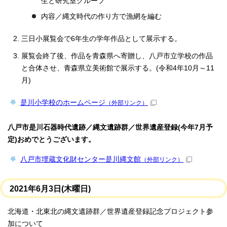
生と研究室グループ
内容／縄文時代の作り方で漁網を編む
三日小展覧会で6年生の学年作品として展示する。
展覧会終了後、作品を青森県へ寄贈し、八戸市立学校の作品
と合体させ、青森県立美術館で展示する。(令和4年10月～11
月)
是川小学校のホームページ
（外部リンク）
八戸市是川石器時代遺跡／縄文遺跡群／世界遺産登録(今年7月予
定)おめでとうございます。
八戸市埋蔵文化財センター是川縄文館
（外部リンク）
2021年6月3日(木曜日)
北海道・北東北の縄文遺跡群／世界遺産登録記念プロジェクト参
加について