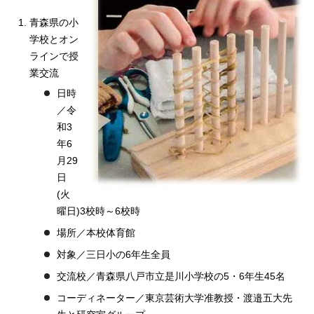
青森県の小
学校とオン
ラインで授
業交流
日時
／令
和3
年6
月29
日
(火
曜日)3校時～6校時
場所／本校体育館
対象／三日小の6年生全員
交流校／青森県八戸市立是川小学校の5・6年生45名
コーディネーター／東京芸術大学准教授・渡邉五大先