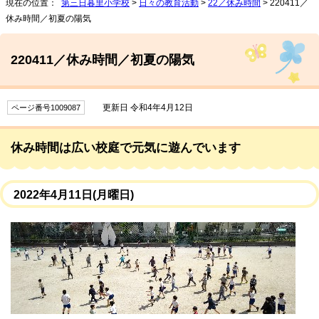
現在の位置：
第三日暮里小学校
>
日々の教育活動
>
22／休み時間
> 220411／
休み時間／初夏の陽気
220411／休み時間／初夏の陽気
更新日 令和4年4月12日
ページ番号1009087
休み時間は広い校庭で元気に遊んでいます
2022年4月11日(月曜日)