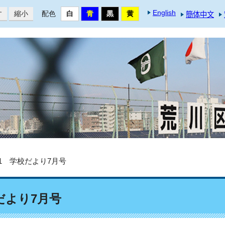
English
す
縮小
配色
簡体中文
7.1 学校だより7月号
校だより7月号