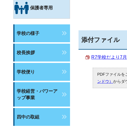
保護者専用
学校の様子
添付ファイル
校長挨拶
R7学校だより7月号 
学校便り
PDFファイルを
ンドウ）
からダ
学校経営・パワーア
ップ事業
四中の取組