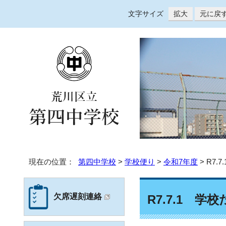
文字サイズ
拡大
元に戻
現在の位置：
第四中学校
>
学校便り
>
令和7年度
> R7.
欠席遅刻連絡
R7.7.1 学