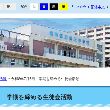
English
す
縮小
配色
簡体中文
活動
> 令和8年7月6日 学期を締める生徒会活動
6日 学期を締める生徒会活動