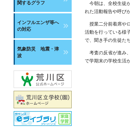
関するグラフ
今朝は、全校生徒が
れた活動報告や呼び
インフルエンザ等へ
授業二分前着席やロ
の対応
活動を行っている様
で、聞き手の生徒た
気象防災 地震・津
考査の反省が進み、
波
で学期末の学校生活