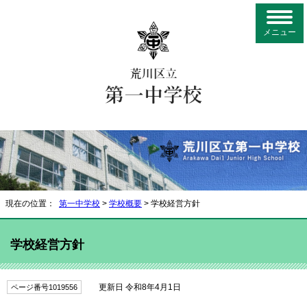
メニュー
現在の位置：
第一中学校
>
学校概要
> 学校経営方針
学校経営方針
更新日 令和8年4月1日
ページ番号1019556