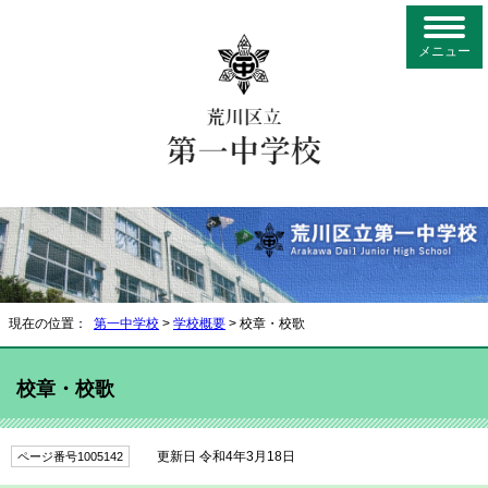
メニュー
現在の位置：
第一中学校
>
学校概要
> 校章・校歌
校章・校歌
更新日 令和4年3月18日
ページ番号1005142