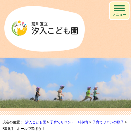
メニュー
現在の位置：
汐入こども園
>
子育てサロン・一時保育
>
子育てサロンの様子
>
R8 6月 ホールで遊ぼう！