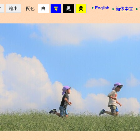
English
す
縮小
配色
簡体中文