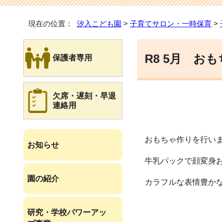
現在の位置：
汐入こども園
>
子育てサロン・一時保育
>
R8 5月 お
保護者専用
欠席・遅刻・早退
連絡用
おもちゃ作りを行い
お知らせ
牛乳パックで顔変身
園の紹介
カラフルな表情豊か
研究・学校パワーアッ