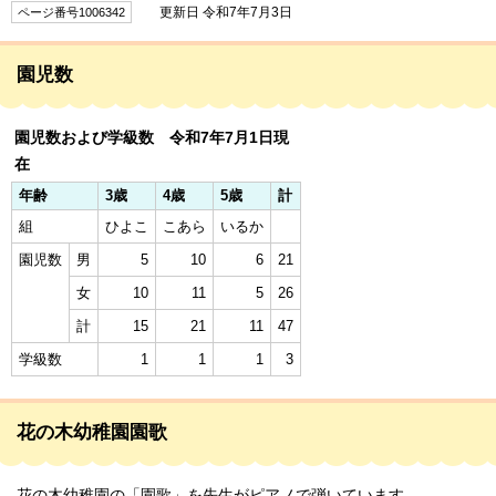
更新日 令和7年7月3日
ページ番号1006342
園児数
園児数および学級数 令和7年7月1日現
在
年齢
3歳
4歳
5歳
計
組
ひよこ
こあら
いるか
園児数
男
5
10
6
21
女
10
11
5
26
計
15
21
11
47
学級数
1
1
1
3
花の木幼稚園園歌
花の木幼稚園の「園歌」を先生がピアノで弾いています。