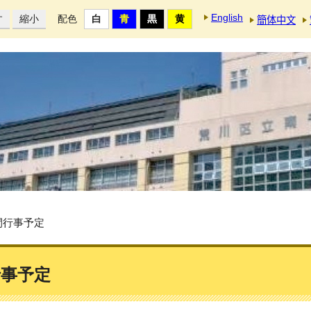
English
す
縮小
配色
簡体中文
年間行事予定
行事予定