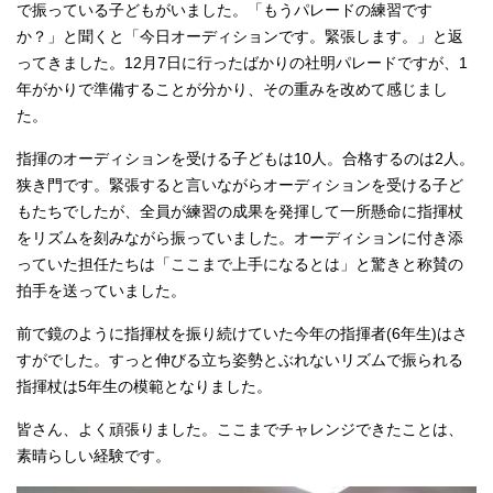
で振っている子どもがいました。「もうパレードの練習です
か？」と聞くと「今日オーディションです。緊張します。」と返
ってきました。12月7日に行ったばかりの社明パレードですが、1
年がかりで準備することが分かり、その重みを改めて感じまし
た。
指揮のオーディションを受ける子どもは10人。合格するのは2人。
狭き門です。緊張すると言いながらオーディションを受ける子ど
もたちでしたが、全員が練習の成果を発揮して一所懸命に指揮杖
をリズムを刻みながら振っていました。オーディションに付き添
っていた担任たちは「ここまで上手になるとは」と驚きと称賛の
拍手を送っていました。
前で鏡のように指揮杖を振り続けていた今年の指揮者(6年生)はさ
すがでした。すっと伸びる立ち姿勢とぶれないリズムで振られる
指揮杖は5年生の模範となりました。
皆さん、よく頑張りました。ここまでチャレンジできたことは、
素晴らしい経験です。