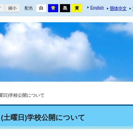
English
す
縮小
配色
簡体中文
土曜日)学校公開について
日(土曜日)学校公開について